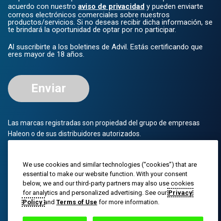
acuerdo con nuestro
aviso de privacidad
y pueden enviarte
correos electrónicos comerciales sobre nuestros
productos/servicios. Si no deseas recibir dicha información, se
te brindará la oportunidad de optar por no participar.
Al suscribirte a los boletines de Advil. Estás certificando que
eres mayor de 18 años.
Enviar
Las marcas registradas son propiedad del grupo de empresas
Haleon o de sus distribuidores autorizados.
© 2023 Grupo de empresas Haleon o su distribuidor autorizado.
Todos los derechos reservados. El contenido de este sitio web
We use cookies and similar technologies (“cookies”) that are
essential to make our website function. With your consent
está destinado únicamente al público estadounidense.
below, we and our third-party partners may also use cookies
for analytics and personalized advertising. See our
Privacy
PM-US-ADV-25-00025
Policy
and
Terms of Use
for more information.