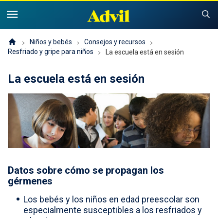
United States of America (English)
United States of America (Español)
Productos
Niños y bebés
Consejos y recursos
Resfriado y gripe para niños
La escuela está en sesión
Síntomas y consejos
Advil Dolor
La escuela está en sesión
Advil PM
Niños y bebés
Dolor
Resfriado, Sinusitis o Gripe
Problemas para dormir
Historia de Advil
Consejos y recursos
Advil Infantil
Resfriado, gripe o sinusitis
Buscador de alivio para niños
Sustentabilidad
Dónde comprar
Product Comparison
Datos sobre cómo se propagan los
¿Por qué Advil infantil?
gérmenes
Ofertas y cupones
Los bebés y los niños en edad preescolar son
Para profesionales
especialmente susceptibles a los resfriados y