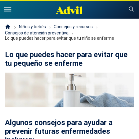
United States of America (English)
United States of America (Español)
Productos
Niños y bebés
Consejos y recursos
Consejos de atención preventiva
Lo que puedes hacer para evitar que tu niño se enferme
Síntomas y consejos
Advil Dolor
Lo que puedes hacer para evitar que
Advil PM
Niños y bebés
Dolor
tu pequeño se enferme
Resfriado, Sinusitis o Gripe
Problemas para dormir
Historia de Advil
Consejos y recursos
Advil Infantil
Resfriado, gripe o sinusitis
Buscador de alivio para niños
Sustentabilidad
Dónde comprar
Product Comparison
¿Por qué Advil infantil?
Ofertas y cupones
Algunos consejos para ayudar a
prevenir futuras enfermedades
Para profesionales