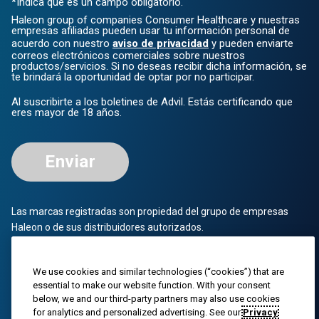
*Indica que es un campo obligatorio.
Haleon group of companies Consumer Healthcare y nuestras
empresas afiliadas pueden usar tu información personal de
acuerdo con nuestro
aviso de privacidad
y pueden enviarte
correos electrónicos comerciales sobre nuestros
productos/servicios. Si no deseas recibir dicha información, se
te brindará la oportunidad de optar por no participar.
Al suscribirte a los boletines de Advil. Estás certificando que
eres mayor de 18 años.
Enviar
Las marcas registradas son propiedad del grupo de empresas
Haleon o de sus distribuidores autorizados.
© 2023 Grupo de empresas Haleon o su distribuidor autorizado.
Todos los derechos reservados. El contenido de este sitio web
We use cookies and similar technologies (“cookies”) that are
essential to make our website function. With your consent
está destinado únicamente al público estadounidense.
below, we and our third-party partners may also use cookies
for analytics and personalized advertising. See our
Privacy
PM-US-ADV-25-00025