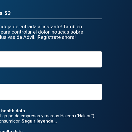
a $3
andeja de entrada al instante! También
para controlar el dolor, noticias sobre
usivas de Advil. ¡Regístrate ahora!
 health data
l grupo de empresas y marcas Haleon (“Haleon”)
Consumidor.
Seguir leyendo...
health data