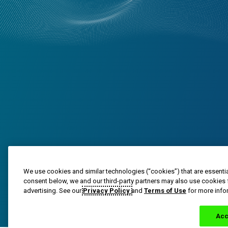
We use cookies and similar technologies (“cookies”) that are essentia
Las marcas registradas son propiedad del grupo de emp
consent below, we and our third-party partners may also use cookies 
© 2023 Grupo de empresas Haleon o su distribuidor aut
advertising. See our
Privacy Policy
and
Terms of Use
for more info
PM-US-ADV-25-00025
Acc