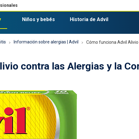
esionales
y
Niños y bebés
Historia de Advil
3 tipos comunes de dolores de cabeza y qué los causa
Información de seguridad y efectos secundarios de Advil
Combinación de medicamentos
Suspensión para niños Advil sabo
Advil PM Liqui-Gels Minis
itis
Información sobre alergias | Advil
Cómo funciona Advil Alivio 
ivio contra las Alergias y la C