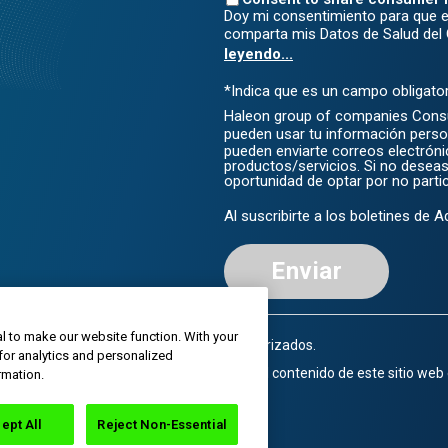
Doy mi consentimiento para que e
comparta mis Datos de Salud de
leyendo...
*Indica que es un campo obligator
Haleon group of companies Consu
pueden usar tu información pers
pueden enviarte correos electrón
productos/servicios. Si no deseas 
oportunidad de optar por no partic
Al suscribirte a los boletines de 
Enviar
l to make our website function. With your
resas Haleon o de sus distribuidores autorizados.
for analytics and personalized
orizado. Todos los derechos reservados. El contenido de este sitio web
rmation.
ept All
Reject Non-Essential