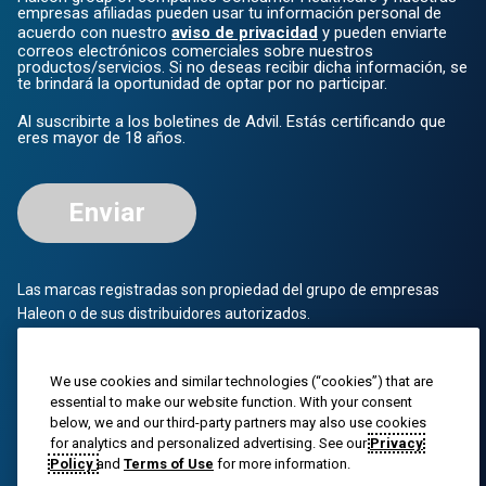
empresas afiliadas pueden usar tu información personal de
acuerdo con nuestro
aviso de privacidad
y pueden enviarte
correos electrónicos comerciales sobre nuestros
productos/servicios. Si no deseas recibir dicha información, se
te brindará la oportunidad de optar por no participar.
Al suscribirte a los boletines de Advil. Estás certificando que
eres mayor de 18 años.
Enviar
Las marcas registradas son propiedad del grupo de empresas
Haleon o de sus distribuidores autorizados.
© 2023 Grupo de empresas Haleon o su distribuidor autorizado.
Todos los derechos reservados. El contenido de este sitio web
We use cookies and similar technologies (“cookies”) that are
está destinado únicamente al público estadounidense.
essential to make our website function. With your consent
below, we and our third-party partners may also use cookies
PM-US-ADV-25-00025
for analytics and personalized advertising. See our
Privacy
Policy
and
Terms of Use
for more information.