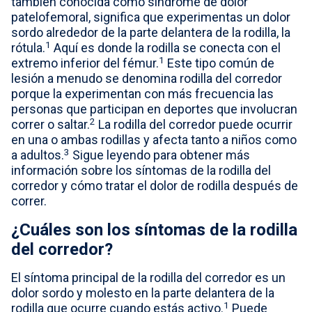
también conocida como síndrome de dolor
patelofemoral, significa que experimentas un dolor
Select country
sordo alrededor de la parte delantera de la rodilla, la
1
rótula.
Aquí es donde la rodilla se conecta con el
1
extremo inferior del fémur.
Este tipo común de
lesión a menudo se denomina rodilla del corredor
porque la experimentan con más frecuencia las
personas que participan en deportes que involucran
2
correr o saltar.
La rodilla del corredor puede ocurrir
en una o ambas rodillas y afecta tanto a niños como
3
a adultos.
Sigue leyendo para obtener más
información sobre los síntomas de la rodilla del
corredor y cómo tratar el dolor de rodilla después de
correr.
¿Cuáles son los síntomas de la rodilla
del corredor?
El síntoma principal de la rodilla del corredor es un
dolor sordo y molesto en la parte delantera de la
1
rodilla que ocurre cuando estás activo.
Puede