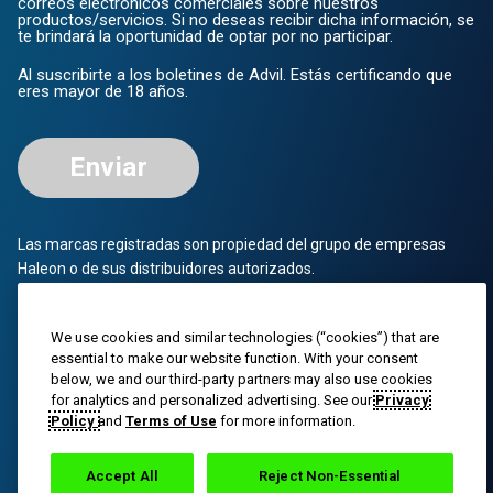
correos electrónicos comerciales sobre nuestros
productos/servicios. Si no deseas recibir dicha información, se
te brindará la oportunidad de optar por no participar.
Al suscribirte a los boletines de Advil. Estás certificando que
eres mayor de 18 años.
Enviar
Las marcas registradas son propiedad del grupo de empresas
Haleon o de sus distribuidores autorizados.
© 2023 Grupo de empresas Haleon o su distribuidor autorizado.
Todos los derechos reservados. El contenido de este sitio web
We use cookies and similar technologies (“cookies”) that are
está destinado únicamente al público estadounidense.
essential to make our website function. With your consent
below, we and our third-party partners may also use cookies
PM-US-ADV-25-00025
for analytics and personalized advertising. See our
Privacy
Policy
and
Terms of Use
for more information.
Accept All
Reject Non-Essential