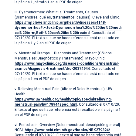
la página 1, párrafo 1 en el PDF de origen.
iii. Dysmenorrhea: What It Is, Treatments, Causes
(Dismenorrea: qué es, tratamientos, causas). Cleveland Clinic.
https://my.clevelandclinic.org/health/diseases/4148-
dysmenorrhea#:~:text=Dysmenorrhea%20is%20the%20medi
cal%20term,Both%20can%20be%20treated
. Consultado el
07/10/20. El texto al que se hace referencia está resaltado en
la página 1 y 2 en el PDF de origen.
iv. Menstrual Cramps – Diagnosis and Treatment (Cólicos
Menstruales: Diagnóstico y Tratamiento). Mayo Clinic.
https://www.mayoclinic.org/diseases-conditions/menstrual-
cramps/diagnosis-treatment/drc-20374944
. Consultado el
07/10/20. El texto al que se hace referencia está resaltado en
la página 1 en el PDF de origen.
v. Relieving Menstrual Pain (Aliviar el Dolor Menstrual). UW
Health.
https://www.uwhealth.org/health/topic/special/relieving-
menstrual-pain/hw178944spec.html
. Consultado el 07/10/20.
El texto al que se hace referencia está resaltado en la página 1
en el PDF de origen.
vi. Period pain: Overview [Dolor menstrual: descripción general]
NCBI.
https://www.ncbi.nlm.nih.gov/books/NBK279324/
.
Consultado el 07/10/20. El texto al que se hace referencia está