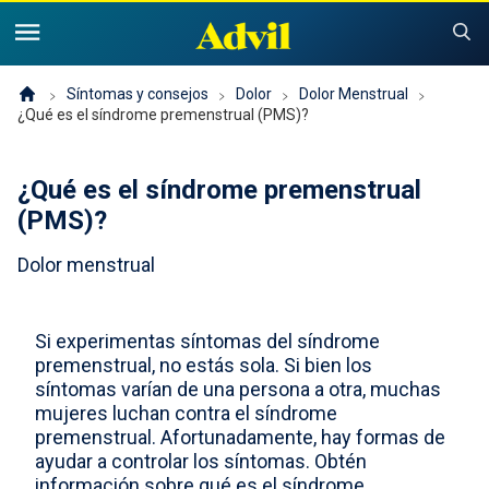
United States of America (English)
United States of America (Español)
Productos
Síntomas y consejos
Dolor
Dolor Menstrual
¿Qué es el síndrome premenstrual (PMS)?
Síntomas y consejos
Advil Dolor
¿Qué es el síndrome premenstrual
Advil PM
Niños y bebés
Dolor
(PMS)?
Dolor menstrual
Resfriado, Sinusitis o Gripe
Problemas para dormir
Historia de Advil
Consejos y recursos
Advil Infantil
Resfriado, gripe o sinusitis
Buscador de alivio para niños
Sustentabilidad
Si experimentas síntomas del síndrome
premenstrual, no estás sola. Si bien los
Dónde comprar
Product Comparison
¿Por qué Advil infantil?
síntomas varían de una persona a otra, muchas
mujeres luchan contra el síndrome
Ofertas y cupones
premenstrual. Afortunadamente, hay formas de
ayudar a controlar los síntomas. Obtén
Para profesionales
información sobre qué es el síndrome