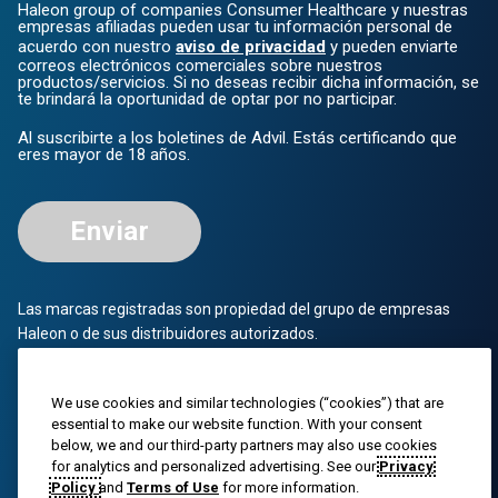
Haleon group of companies Consumer Healthcare y nuestras
empresas afiliadas pueden usar tu información personal de
acuerdo con nuestro
aviso de privacidad
y pueden enviarte
correos electrónicos comerciales sobre nuestros
productos/servicios. Si no deseas recibir dicha información, se
te brindará la oportunidad de optar por no participar.
Al suscribirte a los boletines de Advil. Estás certificando que
eres mayor de 18 años.
Enviar
Las marcas registradas son propiedad del grupo de empresas
Haleon o de sus distribuidores autorizados.
© 2023 Grupo de empresas Haleon o su distribuidor autorizado.
Todos los derechos reservados. El contenido de este sitio web
We use cookies and similar technologies (“cookies”) that are
essential to make our website function. With your consent
está destinado únicamente al público estadounidense.
below, we and our third-party partners may also use cookies
for analytics and personalized advertising. See our
Privacy
PM-US-ADV-25-00025
Policy
and
Terms of Use
for more information.