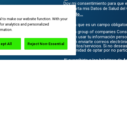
Doy mi consentimiento para que e
comparta mis Datos de Salud de
leyendo...
l to make our website function. With your
*Indica que es un campo obligator
for analytics and personalized
rmation.
Haleon group of companies Consu
pueden usar tu información pers
pueden enviarte correos electrón
ept All
Reject Non-Essential
productos/servicios. Si no deseas 
oportunidad de optar por no partic
Al suscribirte a los boletines de 
Enviar
resas Haleon o de sus distribuidores autorizados.
orizado. Todos los derechos reservados. El contenido de este sitio web