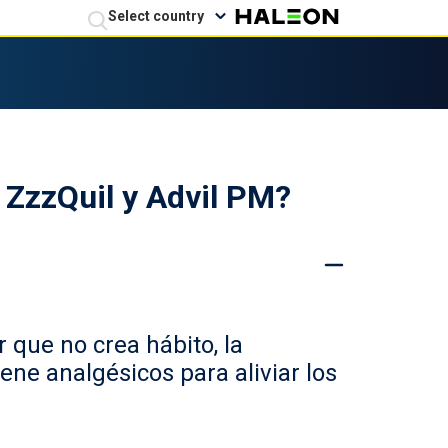
Select country
r uva
Acerca de los somníferos sin receta (de venta libre)
Información de seguridad y efectos secundarios de Advil
Expiración, desecho y almacenamiento
Gotas para bebé Advil
 ZzzQuil y Advil PM?
 que no crea hábito, la
ene analgésicos para aliviar los