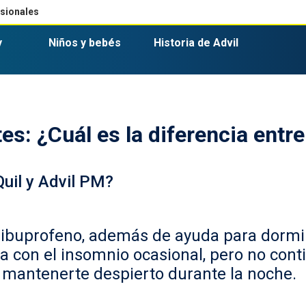
esionales
y
Niños y bebés
Historia de Advil
3 tipos comunes de dolores de cabeza y qué los causa
Información de seguridad y efectos secundarios de Advil
Combinación de medicamentos
Suspensión para niños Advil sabo
Advil PM Liqui-Gels Minis
s: ¿Cuál es la diferencia entre
Quil y Advil PM?
l ibuprofeno, además de ayuda para dormir
 con el insomnio ocasional, pero no conti
 mantenerte despierto durante la noche.