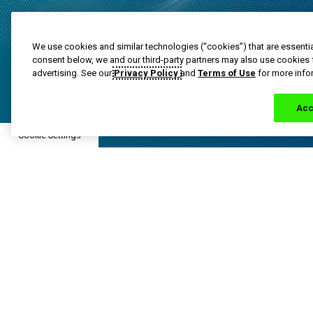
We use cookies and similar technologies (“cookies”) that are essentia
consent below, we and our third-party partners may also use cookies 
advertising. See our
Privacy Policy
and
Terms of Use
for more info
Acc
Cookie Settings
Las marcas registradas son propiedad del grupo de emp
© 2023 Grupo de empresas Haleon o su distribuidor aut
PM-US-ADV-25-00025