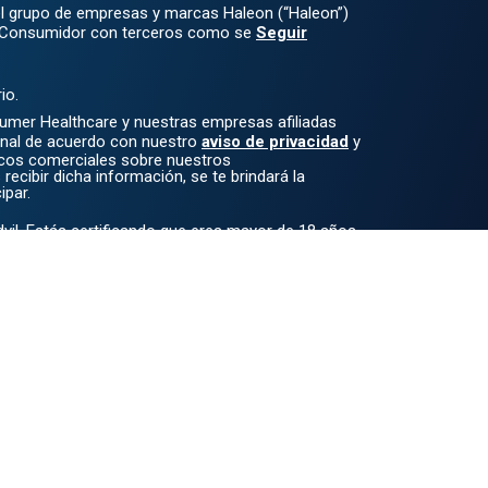
l grupo de empresas y marcas Haleon (“Haleon”)
l Consumidor con terceros como se
Seguir
io.
mer Healthcare y nuestras empresas afiliadas
onal de acuerdo con nuestro
aviso de privacidad
y
icos comerciales sobre nuestros
recibir dicha información, se te brindará la
ipar.
Advil. Estás certificando que eres mayor de 18 años.
 está destinado únicamente al público estadounidense.